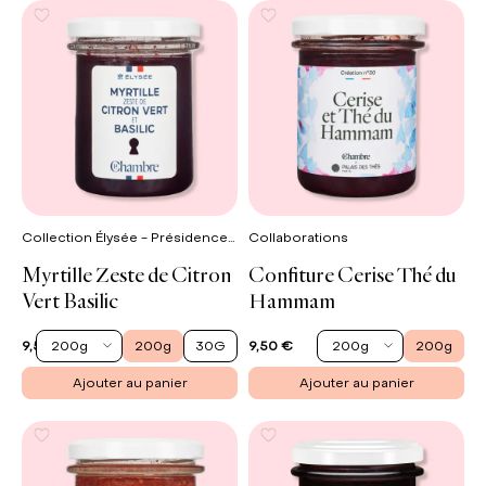
Collection Élysée - Présidence de la République
Collaborations
Myrtille Zeste de Citron
Confiture Cerise Thé du
Vert Basilic
Hammam
200g
200g
30G
200g
200g
9,50 €
9,50 €
Ajouter au panier
Ajouter au panier