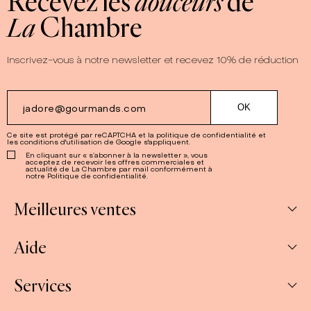
Recevez les
douceurs
de
La
Chambre
Inscrivez-vous à notre newsletter et recevez 10% de réduction
Ce site est protégé par reCAPTCHA et la
politique de confidentialité
et
les
conditions d'utilisation
de Google s'appliquent.
En cliquant sur « s’abonner à la newsletter », vous
acceptez de recevoir les offres commerciales et
actualité de La Chambre par mail conformément à
notre Politique de confidentialité.
Meilleures ventes
Aide
Abonnements
Confitures
Services
Mon compte
Salés
Mes commandes