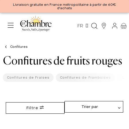
Livraison gratuite en France métropolitaine à partir de 60€
d'achats
FR
Confitures
Confitures de fruits rouges
Confitures de Fraises
Confitures de Framboises
Con
Trier par
Filtre