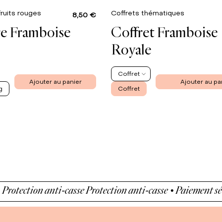
fruits rouges
Coffrets thématiques
8,50 €
re Framboise
Coffret Framboise
Royale
Coffret
Ajouter au panier
Ajouter au pa
g
Coffret
ection anti-casse
Protection anti-casse • Paiement sécurisé