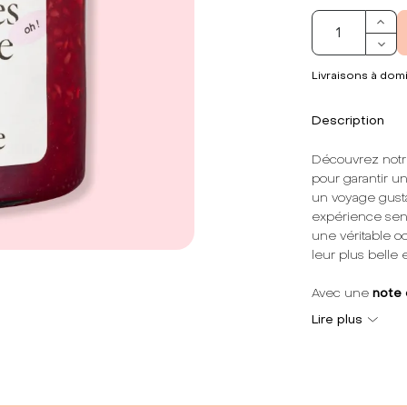
Livraisons à domi
Description
Découvrez notre 
pour garantir u
un voyage gusta
expérience sens
une véritable o
leur plus belle 
Avec une
note
par sa
texture
r
Lire plus
supplémentaire
de notre engagem
roi.