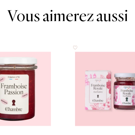
54 g
Vous aimerez aussi
53 g
0.9 g
0.01 g