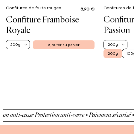
Confitures de fruits rouges
Confitures de 
8,90 €
Confiture Framboise
Confitu
Royale
Passion
200g
200g
Ajouter au panier
200g
100
anti-casse
Protection anti-casse • Paiement sécurisé • Prot