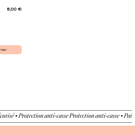
8,00 €
nier
 • Protection anti-casse
Protection anti-casse • Paiement 