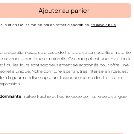
Ajouter au panier
cile et en Colissimo points de retrait disponibles.
En savoir plus
préparation exquise à base de fruits de saison, cueillis à maturité
ne saveur authentique et naturelle. Chaque pot est une invitation à
tif, où les fruits sont soigneusement sélectionnés pour offrir une
orielle unique. Notre confiture Ispahan, très intense en rose, est
de à la gourmandise, capturant l'essence même des fruits dans
expression.
 dominante
fruitée fraîche et fleurie, cette confiture se distingue
iche, agrémentée de pépins qui ajoutent une dimension
 à chaque bouchée. La
teneur totale en fruits
de 57% témoigne
ent à vous offrir un produit de qualité supérieure, où le fruit est