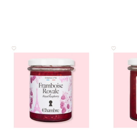
Glucides
dont sucres
Protéines
Sel