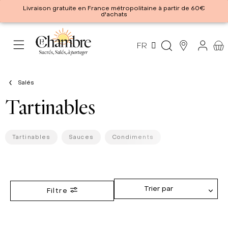
Livraison gratuite en France métropolitaine à partir de 60€
d'achats
FR
Salés
Tartinables
Tartinables
Sauces
Condiments
Trier par
Filtre