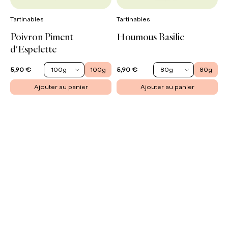
Tartinables
Tartinables
Poivron Piment
Houmous Basilic
d'Espelette
100g
100g
80g
80g
5,90 €
5,90 €
Ajouter au panier
Ajouter au panier