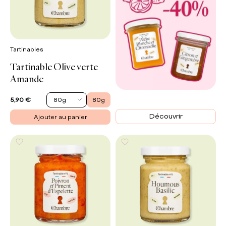
Tartinables
Tartinable Olive verte
Amande
SOLDES
80g
80g
5,90 €
push
Découvrir
Ajouter au panier
up