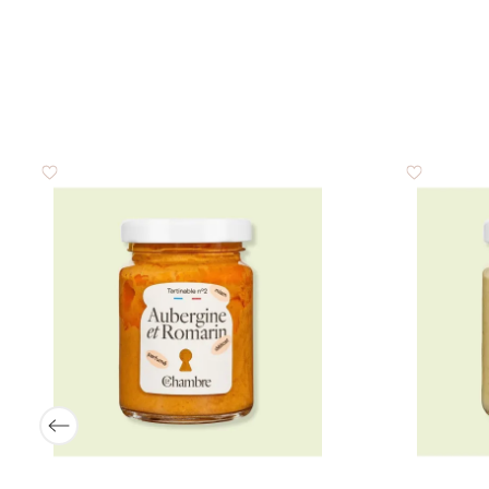
Glucides
dont sucres
Protéines
Sel