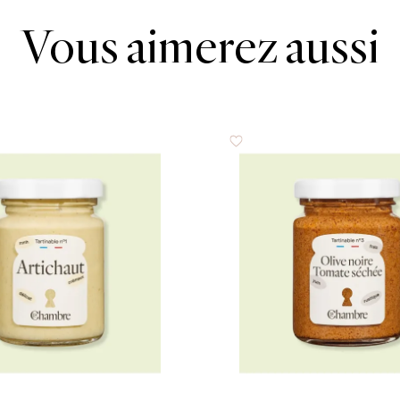
44 g
Vous aimerez aussi
41 g
1.3 g
1 g