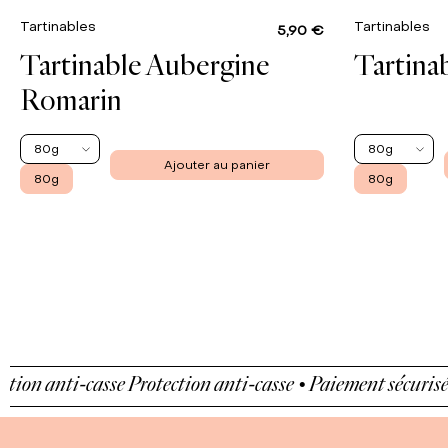
Tartinables
Tartinables
5,90 €
Tartinable Aubergine
Tartina
Romarin
80g
80g
Ajouter au panier
80g
80g
 anti-casse
Protection anti-casse • Paiement sécurisé • Pr