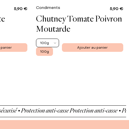
Condiments
5,90 €
5,90 €
te
Chutney Tomate Poivron
Moutarde
100g
 panier
Ajouter au panier
100g
sé • Protection anti-casse
Protection anti-casse • Paiement