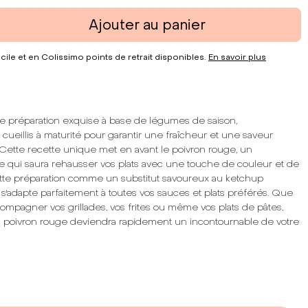
Ajouter au panier
cile et en Colissimo points de retrait disponibles.
En savoir plus
e préparation exquise à base de légumes de saison,
ueillis à maturité pour garantir une fraîcheur et une saveur
Cette recette unique met en avant le poivron rouge, un
e qui saura rehausser vos plats avec une touche de couleur et de
cette préparation comme un substitut savoureux au ketchup
le s'adapte parfaitement à toutes vos sauces et plats préférés. Que
compagner vos grillades, vos frites ou même vos plats de pâtes,
u poivron rouge deviendra rapidement un incontournable de votre
 :
Acidulée
morceaux