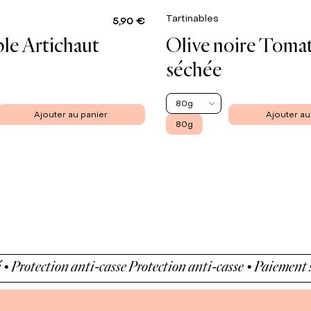
Tartinables
5,90 €
ble Artichaut
Olive noire Toma
séchée
80g
Ajouter au panier
Ajouter au
80g
otection anti-casse
Protection anti-casse • Paiement sécuri