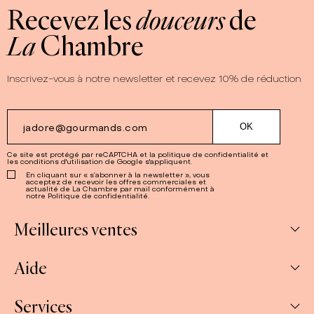
Recevez les
douceurs
de
La
Chambre
Inscrivez-vous à notre newsletter et recevez 10% de réduction
Ce site est protégé par reCAPTCHA et la
politique de confidentialité
et
les
conditions d'utilisation
de Google s'appliquent.
En cliquant sur « s’abonner à la newsletter », vous
acceptez de recevoir les offres commerciales et
actualité de La Chambre par mail conformément à
notre Politique de confidentialité.
Meilleures ventes
Aide
Abonnements
Confitures
Services
Mon compte