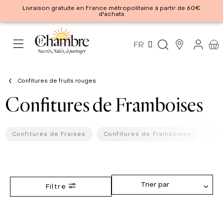
Livraison gratuite en France métropolitaine à partir de 60€
d'achats
FR
Confitures de fruits rouges
Confitures de Framboises
Confitures de Fraises
Confitures de Framboises
Con
Trier par
Filtre