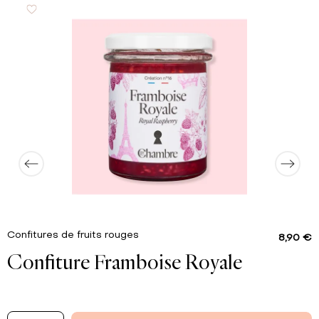
57 g
dont sucres
1 g
Protéines
0.01 g
Sel
Confitures de fruits rouges
8,90 €
Confiture Framboise Royale