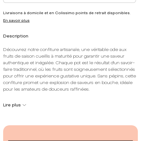
Livraisons à domicile et en Colissimo points de retrait disponibles.
En savoir plus
Description
Découvrez notre confiture artisanale, une véritable ode aux
fruits de saison cueillis à maturité pour garantir une saveur
authentique et inégalée. Chaque pot est le résultat d'un savoir-
faire traditionnel, où les fruits sont soigneusement sélectionnés
pour offrir une expérience gustative unique. Sans pépins, cette
confiture promet une explosion de saveurs en bouche, idéale
pour les amateurs de douceurs raffinées.
La note dominante de cette confiture est résolument fruitée et
Lire plus
fraîche, évoquant les plaisirs simples et naturels de la nature. Sa
texture fondante, sans pépins, en fait un choix parfait pour
accompagner vos petits-déjeuners, goûters ou desserts. Avec
une teneur totale en fruits de 56%, chaque cuillerée est un
concentré de bienfaits et de gourmandise.