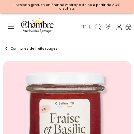
Livraison gratuite en France métropolitaine à partir de 60€
d'achats
FR
Confitures de fruits rouges