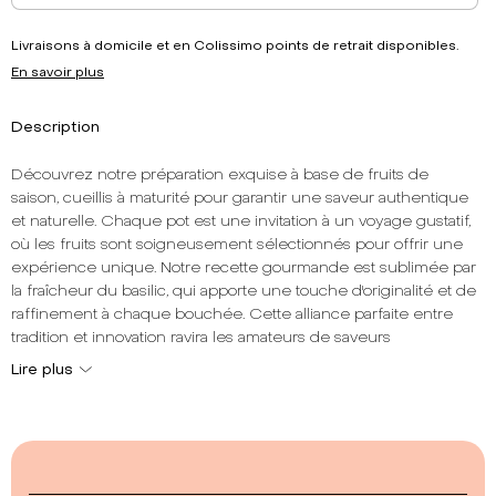
Livraisons à domicile et en Colissimo points de retrait disponibles.
En savoir plus
Description
Découvrez notre préparation exquise à base de fruits de
saison, cueillis à maturité pour garantir une saveur authentique
et naturelle. Chaque pot est une invitation à un voyage gustatif,
où les fruits sont soigneusement sélectionnés pour offrir une
expérience unique. Notre recette gourmande est sublimée par
la fraîcheur du basilic, qui apporte une touche d'originalité et de
raffinement à chaque bouchée. Cette alliance parfaite entre
tradition et innovation ravira les amateurs de saveurs
authentiques.
Lire plus
La note dominante de notre préparation est résolument fruitée
et fraîche, évoquant les plaisirs simples et intenses des fruits
d'été. La texture, quant à elle, est riche et généreuse, avec de
délicieux morceaux de fraise qui fondent en bouche, offrant