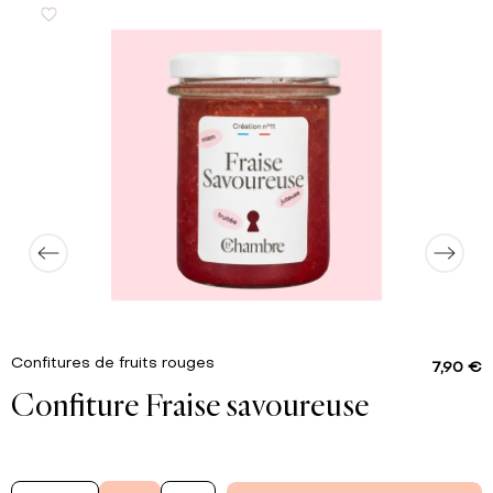
54 g
dont sucres
0.5 g
Protéines
0.02 g
Sel
Confitures de fruits rouges
7,90 €
Confiture Fraise savoureuse