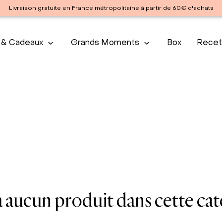
Livraison gratuite en France métropolitaine à partir de 60€ d'achats
 & Cadeaux
Grands Moments
Box
Recet
S
 a aucun produit dans cette ca