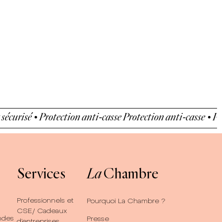
curisé • Protection anti-casse
Protection anti-casse • Paie
Services
La
Chambre
Professionnels et
Pourquoi La Chambre ?
CSE/ Cadeaux
ndes
Presse
d’entreprises