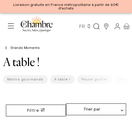
Livraison gratuite en France métropolitaine à partir de 60€
d'achats
FR
Grands Moments
A table !
Matins gourmands
A table !
Pause goûter
Happy 
Trier par
Filtre