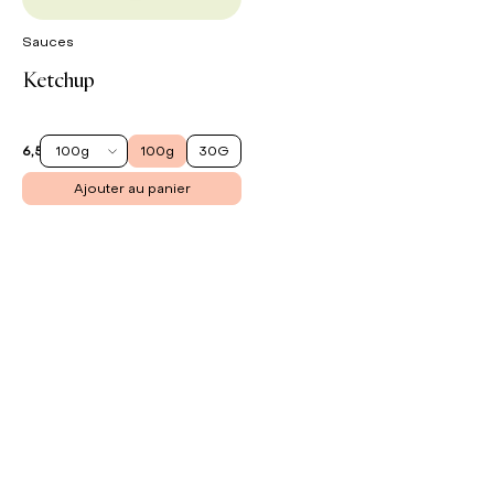
Sauces
Ketchup
100g
100g
30G
6,50 €
Ajouter au panier