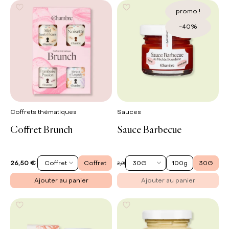
promo !
-40%
Coffrets thématiques
Sauces
Coffret Brunch
Sauce Barbecue
Coffret
Coffret
30G
100g
30G
26,50 €
1,80 €
3,00 €
Ajouter au panier
Ajouter au panier