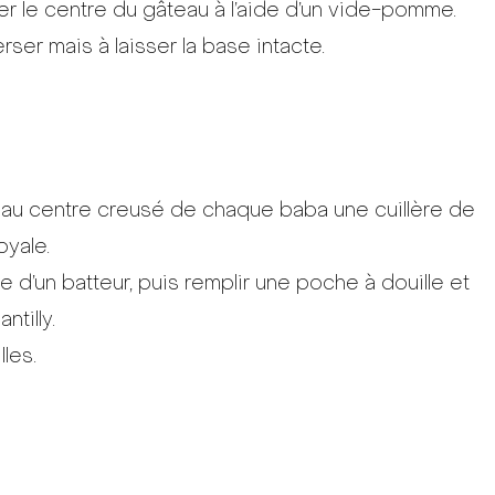
irer le centre du gâteau à l’aide d’un vide-pomme.
erser mais à laisser la base intacte.
au centre creusé de chaque baba une cuillère de
oyale.
de d’un batteur, puis remplir une poche à douille et
tilly.
les.