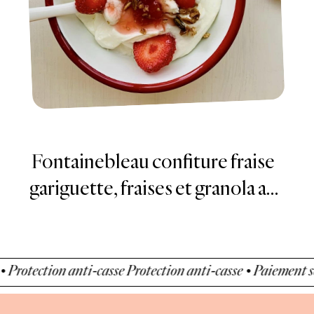
Pancakes ricotta et pâte à
tartiner mangue, coco &
chocolat blanc
 anti-casse
Protection anti-casse • Paiement sécurisé • Pro