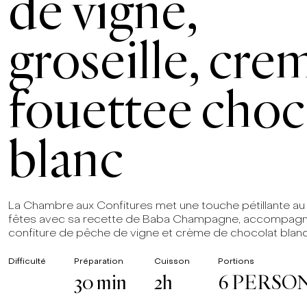
de vigne,
groseille, cre
fouettee cho
blanc
La Chambre aux Confitures met une touche pétillante au
fêtes avec sa recette de Baba Champagne, accompagn
confiture de pêche de vigne et crème de chocolat blanc
Difficulté
Préparation
Cuisson
Portions
30 min
2h
6 PERSO