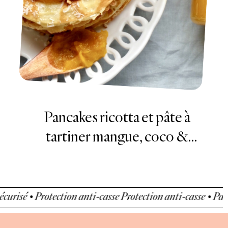
Toast à l’avocat, chutney de
mangue aux épices et crudités
tection anti-casse
Protection anti-casse • Paiement sécuris