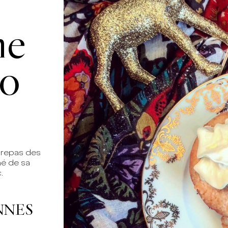
me
co
 repas des
é de sa
.
NNES