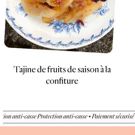
Fontainebleau confiture fraise
gariguette, fraises et granola au
miel
sse
Protection anti-casse • Paiement sécurisé • Protection