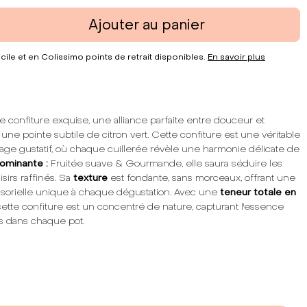
Ajouter au panier
cile et en Colissimo points de retrait disponibles.
En savoir plus
 confiture exquise, une alliance parfaite entre douceur et
à une pointe subtile de citron vert. Cette confiture est une véritable
oyage gustatif, où chaque cuillerée révèle une harmonie délicate de
ominante :
Fruitée suave & Gourmande, elle saura séduire les
sirs raffinés. Sa
texture
est fondante, sans morceaux, offrant une
sorielle unique à chaque dégustation. Avec une
teneur totale en
tte confiture est un concentré de nature, capturant l'essence
s dans chaque pot.
nce, notre confiture respecte les traditions artisanales tout en
touche de modernité. Chaque étape de sa production est
ontrôlée pour garantir une qualité irréprochable. Que ce soit
r vos tartines au petit-déjeuner, sublimer vos desserts ou