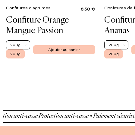
Confitures d'agrumes
Confitures de 
8,50 €
Confiture Orange
Confitur
Mangue Passion
Ananas
200g
200g
Ajouter au panier
200g
200g
 anti-casse
Protection anti-casse • Paiement sécurisé • Pr