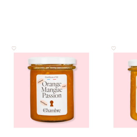
dont sucres
Protéines
Sel