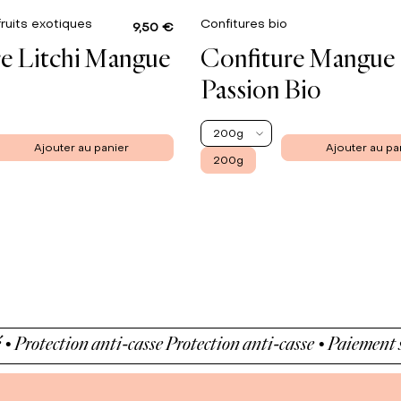
fruits exotiques
Confitures bio
9,50 €
e Litchi Mangue
Confiture Mangue
Passion Bio
200g
Ajouter au panier
Ajouter au pa
200g
otection anti-casse
Protection anti-casse • Paiement sécuri