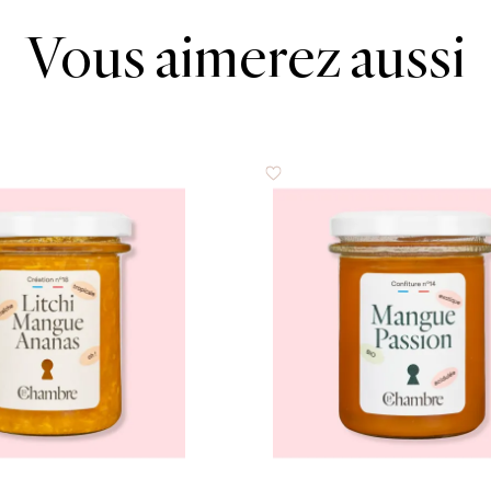
Vous aimerez aussi
57 g
0.9 g
0.03 g