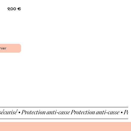
9,00 €
nier
sé • Protection anti-casse
Protection anti-casse • Paiement