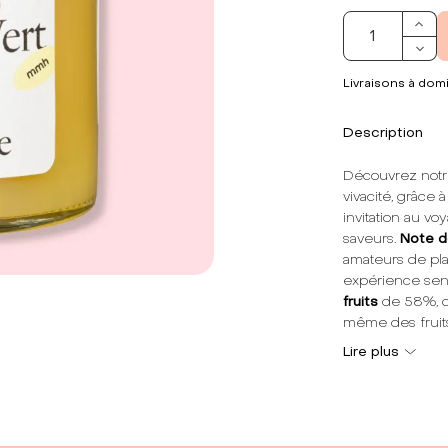
Livraisons à domi
Description
Découvrez notre
vivacité, grâce 
invitation au v
saveurs.
Note d
amateurs de plai
expérience sen
fruits
de 58%, ce
même des fruit
Lire plus
Fabriquée en Fra
intégrant une 
soigneusement c
pour accompagne