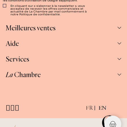
les
conditions d'utilisation
de Google s'appliquent.
En cliquant sur « s’abonner à la newsletter », vous
acceptez de recevoir les offres commerciales et
actualité de La Chambre par mail conformément à
notre Politique de confidentialité.
Meilleures ventes
Aide
Abonnements
Confitures
Services
Mon compte
Salés
Mes commandes
La
Chambre
Pâtes à tartiner
Professionnels et CSE/ Cadeaux d’entreprises
Nous contacter
Coffrets thématiques
Où nous trouver ?
Livraison & retour
Pourquoi La Chambre ?
E-carte cadeau
FAQ
Presse
Coffrets à composer
FR
EN
Conditions générales
Gestion des cookies