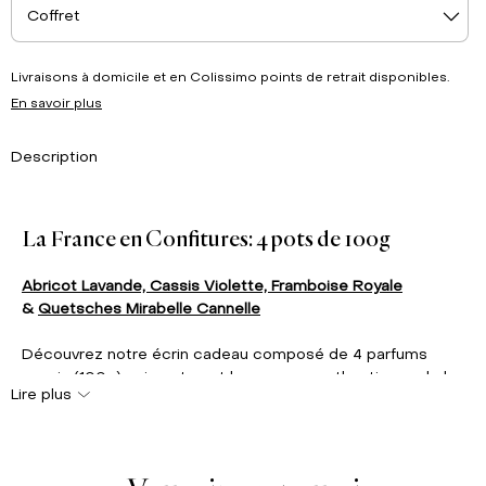
Coffret
Livraisons à domicile et en Colissimo points de retrait disponibles.
En savoir plus
Description
La France en Confitures: 4 pots de 100g
Abricot Lavande,
Cassis Violette,
Framboise Royale
&
Quetsches Mirabelle Cannelle
Découvrez notre écrin cadeau composé de 4 parfums
exquis (100g) qui capturent les saveurs authentiques de la
Lire plus
France. Ce coffret est une invitation à un voyage sensoriel
à travers les régions françaises, idéal pour les amateurs
de douceurs raffinées.