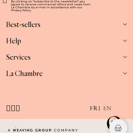
By clicking on "subscribe to the newsletter", you
agree to receive commercial offers and news from
La Chambre by e-mail in accordance with our
Privacy Policy.
Best-sellers
Help
Box
Jams
Services
My Account
Savoury
My orders
La Chambre
Spreads
Companies & CSE and Resellers
Contact us
The Gift Sets
Our stores
Shipping & Returns
About us
E-gift cards
FAQ
Press
Customizable gift sets
FR
EN
Terms & conditions
Cookie policy
Join the team