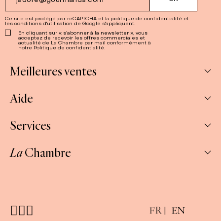
Ce site est protégé par reCAPTCHA et la
politique de confidentialité
et
les
conditions d'utilisation
de Google s'appliquent.
En cliquant sur « s’abonner à la newsletter », vous
acceptez de recevoir les offres commerciales et
actualité de La Chambre par mail conformément à
notre Politique de confidentialité.
Meilleures ventes
Aide
Abonnements
Confitures
Services
Mon compte
Salés
Mes commandes
La
Chambre
Pâtes à tartiner
Professionnels et CSE/ Cadeaux d’entreprises
Nous contacter
Coffrets thématiques
Où nous trouver ?
Livraison & retour
Pourquoi La Chambre ?
E-carte cadeau
FAQ
Presse
Coffrets à composer
FR
EN
Conditions générales