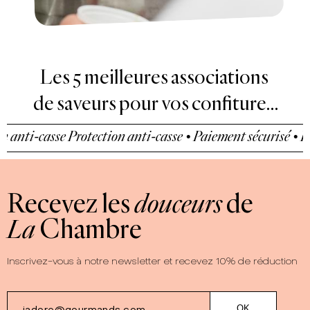
Les 5 meilleures associations
de saveurs pour vos confitures
maison
nti-casse
Protection anti-casse • Paiement sécurisé • Prot
Recevez les
douceurs
de
La
Chambre
Inscrivez-vous à notre newsletter et recevez 10% de réduction