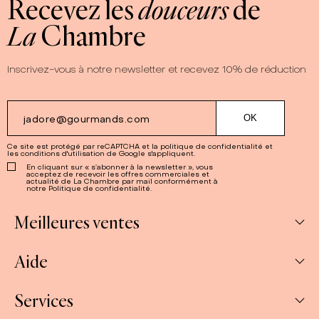
Recevez les
douceurs
de
La
Chambre
Inscrivez-vous à notre newsletter et recevez 10% de réduction
Ce site est protégé par reCAPTCHA et la
politique de confidentialité
et
les
conditions d'utilisation
de Google s'appliquent.
En cliquant sur « s’abonner à la newsletter », vous
acceptez de recevoir les offres commerciales et
actualité de La Chambre par mail conformément à
notre Politique de confidentialité.
Meilleures ventes
Aide
Abonnements
Confitures
Services
Mon compte
Salés