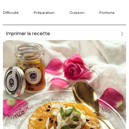
Difficulté
Préparation
Cuisson
Portions
Imprimer la recette