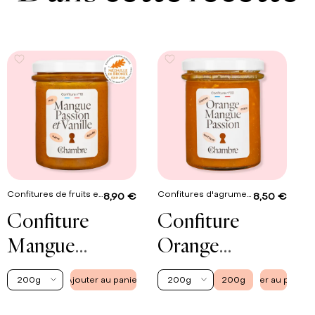
Confitures de fruits exotiques
Confitures d'agrumes
8,90 €
8,50 €
Confiture
Confiture
Mangue
Orange
Passion Vanille
Mangue
200g
Ajouter au panier
200g
200g
Ajouter au panier
Passion