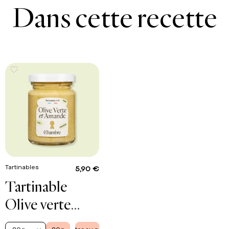
Dans cette recette
Tartinables
5,90 €
Tartinable
Olive verte
Amande