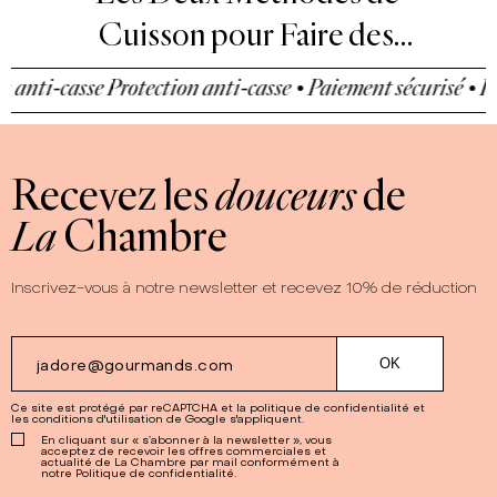
sson pour Faire des
confi
Confitures
ti-casse
Protection anti-casse • Paiement sécurisé • Protec
Recevez les
douceurs
de
La
Chambre
Inscrivez-vous à notre newsletter et recevez 10% de réduction
Ce site est protégé par reCAPTCHA et la
politique de confidentialité
et
les
conditions d'utilisation
de Google s'appliquent.
En cliquant sur « s’abonner à la newsletter », vous
acceptez de recevoir les offres commerciales et
actualité de La Chambre par mail conformément à
notre Politique de confidentialité.