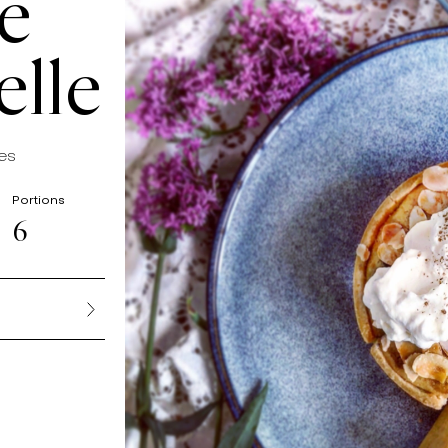
me
elle
nes
Portions
6