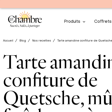
Produits
Coffrets
Accueil
Blog
Nos recettes
Tarte amandine confiture de Quetsche
Tarte amandi
confiture de
Quetsche, mû